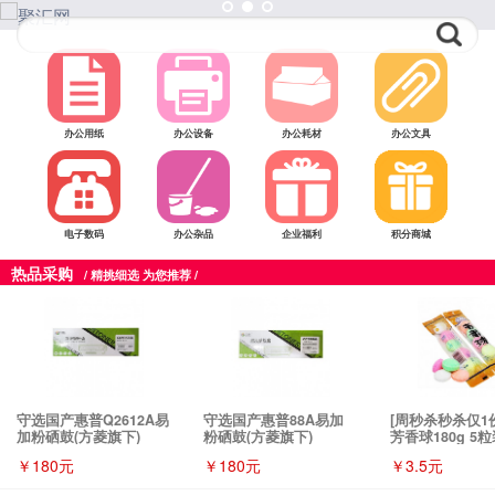
办公用纸
办公设备
办公耗材
办公文具
电子数码
办公杂品
企业福利
积分商城
热品采购
/ 精挑细选 为您推荐 /
守选国产惠普Q2612A易
守选国产惠普88A易加
[周秒杀秒杀仅1
加粉硒鼓(方菱旗下)
粉硒鼓(方菱旗下)
芳香球180g 5
￥180元
￥180元
￥3.5元