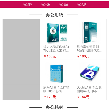
办公用纸
办公耗材
办公设备
办公文具
办公用纸
得力木尚复印纸A4
得力塞纳河系列
70g 纯原木浆 打印
70g复写纸8包装
纸 8包/箱
7480 A4多功能复
￥168元
￥180元
印纸双面复印纸
欣乐A4复印纸打印
DoubleA复印纸 达
纸 70g 8包/箱 蓝
伯埃A4 打印不卡
色包装
纸80g 5包/箱
￥170元
￥154元
办公耗材