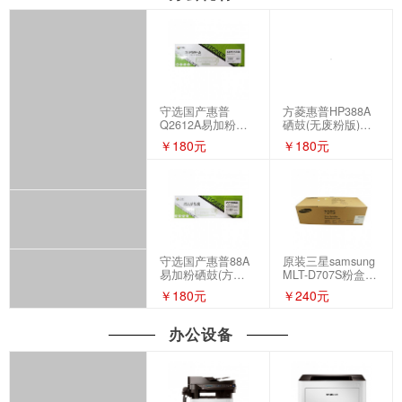
守选国产惠普
方菱惠普HP388A
Q2612A易加粉硒
硒鼓(无废粉版)
鼓(方菱旗下)
cc388a hp1108
￥180元
￥180元
hp1007 m1136
p1106 hp1008
1216耗材
守选国产惠普88A
原装三星samsung
易加粉硒鼓(方菱
MLT-D707S粉盒/
旗下)
碳粉/墨粉 适用机
￥180元
￥240元
型：三星samsung
K2200ND
办公设备