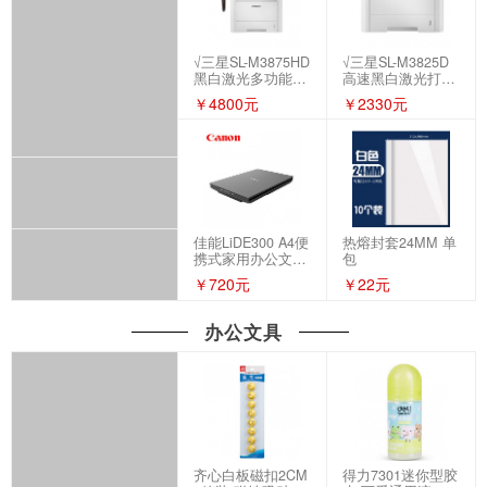
√三星SL-M3875HD
√三星SL-M3825D
黑白激光多功能一
高速黑白激光打印
体机 网络双面 打
机 自动双面打印
￥4800元
￥2330元
印复印扫描传真
鼓粉分离商务办公
佳能LiDE300 A4便
热熔封套24MM 单
携式家用办公文档
包
照片身份证扫描仪
￥720元
￥22元
办公文具
齐心白板磁扣2CM
得力7301迷你型胶