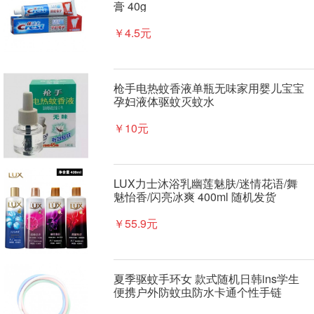
膏 40g
￥4.5元
枪手电热蚊香液单瓶无味家用婴儿宝宝
孕妇液体驱蚊灭蚊水
￥10元
LUX力士沐浴乳幽莲魅肤/迷情花语/舞
魅怡香/闪亮冰爽 400ml 随机发货
￥55.9元
夏季驱蚊手环女 款式随机日韩ins学生
便携户外防蚊虫防水卡通个性手链