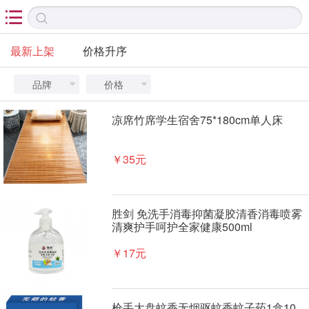

最新上架
价格升序
品牌
价格


凉席竹席学生宿舍75*180cm单人床
￥35元
胜剑 免洗手消毒抑菌凝胶清香消毒喷雾
清爽护手呵护全家健康500ml
￥17元
枪手大盘蚊香无烟驱蚊香蚊子药1盒10