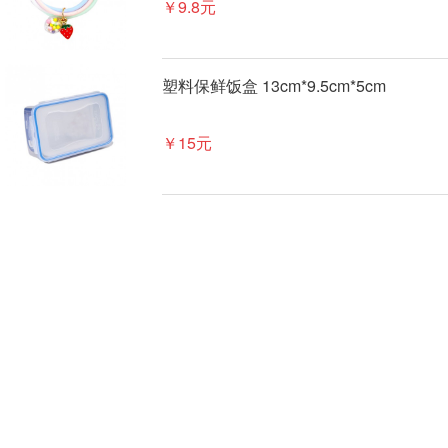
￥9.8元
塑料保鲜饭盒 13cm*9.5cm*5cm
￥15元
尼龙耐磨高密度劳保手套棉线棉纱手套
工作手套 一副装 10副一包
￥1.7元
原生浆柔影卫生纸妇婴用纸无芯长卷纸
1700g/提 10卷
￥29元