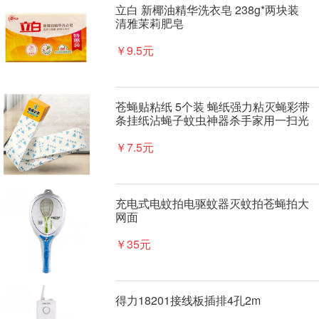
立白 新椰油精华洗衣皂 238g*两块装
清雅茉莉肥皂
￥9.5元
苍蝇贴粘纸 5个装 蝇纸强力粘灭蝇彩带
条挂纸沾蝇子蚊虫神器杀手家用一扫光
￥7.5元
充电式电蚊拍电驱蚊器灭蚊拍苍蝇拍大
网面
￥35元
得力18201接线板插排4孔2m