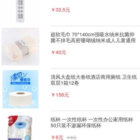
￥33.5元
超软毛巾 70*140cm强吸水纳米抗菌抑
菌不掉毛高密珊瑚绒纳米成人儿童通用
大浴巾水纹条纹
￥40元
清风大盘纸大卷纸酒店商用厕纸 卫生纸
双层1箱12卷
￥158元
纸杯 一次性纸杯 一次性办公家用纸杯
50只装不渗漏环保纸杯
￥6元
￥8元