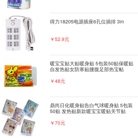
得力18205电源插座6孔位插排 3m
￥52.9元
暖宝宝贴大贴暖身贴 5包装50贴保暖贴
自发热贴女防寒贴腰腹足部热宝帖
￥48元
鼎尚日化暖身贴告白气球暖身贴 5包装
50贴 发热贴新款暖宝宝暖贴关节贴
￥70元