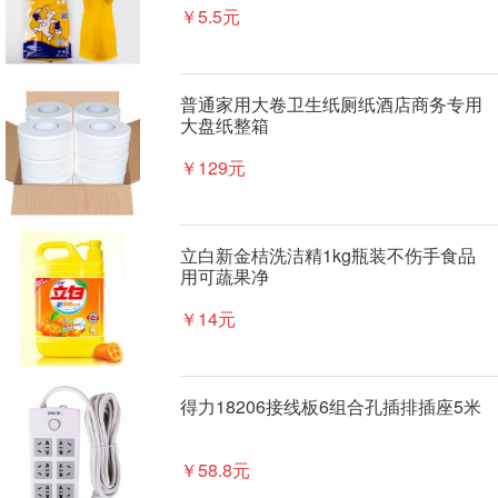
￥5.5元
普通家用大卷卫生纸厕纸酒店商务专用
大盘纸整箱
￥129元
立白新金桔洗洁精1kg瓶装不伤手食品
用可蔬果净
￥14元
得力18206接线板6组合孔插排插座5米
￥58.8元