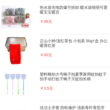
热水袋充电防爆可拆卸 暖水袋萌萌可爱
暖宝宝暖宫
￥29元
正山小种/滇红茶包 小包装 50g1盒 办公
暖胃红茶
￥30元
塑料蝇拍大号蝇子拍夏季家用蚊拍蚊子
拍手动打蚊子蝇子灭蚊拍长柄
￥3.5元
佳洁士牙膏 防蛀修护 清新青柠香型牙