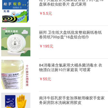
盘驱杀蚊虫蚊香片 盘式家用
￥5.5元
丽邦 卫生纸大盘纸批发整箱厕纸卷纸
卷筒纸700g/盘*16盘组合纸巾
￥195元
84消毒液含氯家用大桶杀菌消毒水 衣
物漂白洁厕10斤家庭装 可喷雾
￥55元
南洋牛筋乳胶手套加厚耐用橡胶手套家
务厨房防水洗碗家用胶皮