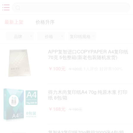

最新上架
价格升序
品牌
价格
复印纸规格



APP复智进口COPYPAPER A4复印纸
70克 5包整箱(新老包装随机发货)
￥100元
1人评价 好评率100%
￥120元
得力木尚复印纸A4 70g 纯原木浆 打印
纸 8包/箱
￥168元
￥190元
复智A3复印纸70g整箱2000张4包/箱