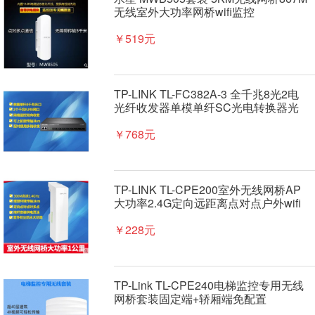
无线室外大功率网桥wifi监控
￥519元
TP-LINK TL-FC382A-3 全千兆8光2电
光纤收发器单模单纤SC光电转换器光
纤交换机双向远距离网络监控机架机柜
式
￥768元
TP-LINK TL-CPE200室外无线网桥AP
大功率2.4G定向远距离点对点户外wifi
网络监控1公里CPE防水防尘PoE网线
供电
￥228元
TP-Link TL-CPE240电梯监控专用无线
网桥套装固定端+轿厢端免配置