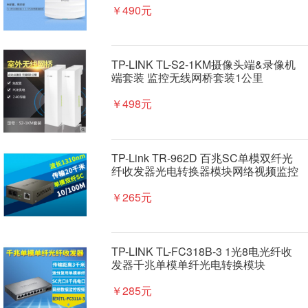
￥490元
TP-LINK TL-S2-1KM摄像头端&录像机
端套装 监控无线网桥套装1公里
￥498元
TP-Link TR-962D 百兆SC单模双纤光
纤收发器光电转换器模块网络视频监控
数据双向传输20公里5V电源可上机架
式
￥265元
TP-LINK TL-FC318B-3 1光8电光纤收
发器千兆单模单纤光电转换模块
￥285元