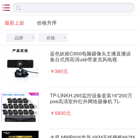

最新上架
价格升序
品牌
价格


蓝色妖姬C950电脑摄像头主播直播设
备台式用高清usb带麦克风电视
￥360元
TP-LINKH.265监控设备套装16*200万
poe高清室外红外网络摄像机 TL-
NVR6100+TP16口交换机
￥5830元
水星 MWB505套装 5KM无线网桥867M