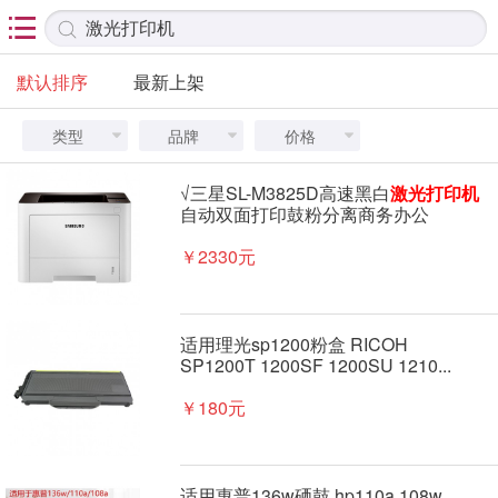

默认排序
最新上架
类型
品牌
价格



√三星SL-M3825D高速黑白
激光
打印机
自动双面打印鼓粉分离商务办公
￥2330元
适用理光sp1200粉盒 RICOH
SP1200T 1200SF 1200SU 1210...
￥180元
适用惠普136w硒鼓 hp110a 108w