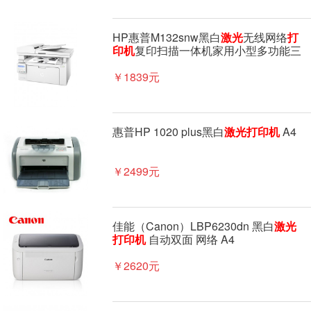
HP惠普M132snw黑白
激光
无线网络
打
印机
复印扫描一体机家用小型多功能三
合一136w打印...
￥1839元
惠普HP 1020 plus黑白
激光
打印机
A4
￥2499元
佳能（Canon）LBP6230dn 黑白
激光
打印机
自动双面 网络 A4
￥2620元