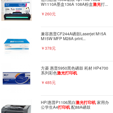
W1110A墨盒136A 108A粉盒
激光
打...
￥260元
兼容惠普CF244A硒鼓Laserjet M15A
M15W MFP M28A print...
￥378元
方菱 惠普5950黑色硒鼓 耗材 HP4700
系列彩色
激光
打印机
￥485元
HP/惠普P1106黑白
激光
打印机
家用办
公学生A4
打印机
配88A硒鼓