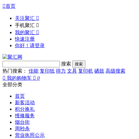

首页
关注聚汇

手机聚汇

我的聚汇

快速注册
你好！请登录
搜索
热门搜索：
佳能
复印纸
得力
文具
复印机
硒鼓
高级搜索

我的购物车

0
全部分类
首页
新客活动
积分换礼
维修服务
烟台街
周秒杀
营业执照公示