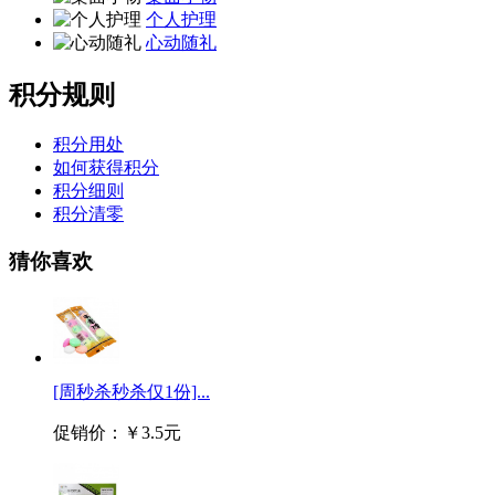
个人护理
心动随礼
积分规则
积分用处
如何获得积分
积分细则
积分清零
猜你喜欢
[周秒杀秒杀仅1份]...
促销价：
￥3.5元