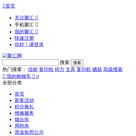

首页
关注聚汇

手机聚汇

我的聚汇

快速注册
你好！请登录
搜索
热门搜索：
佳能
复印纸
得力
文具
复印机
硒鼓
高级搜索

我的购物车

0
全部分类
首页
新客活动
积分换礼
维修服务
烟台街
周秒杀
营业执照公示