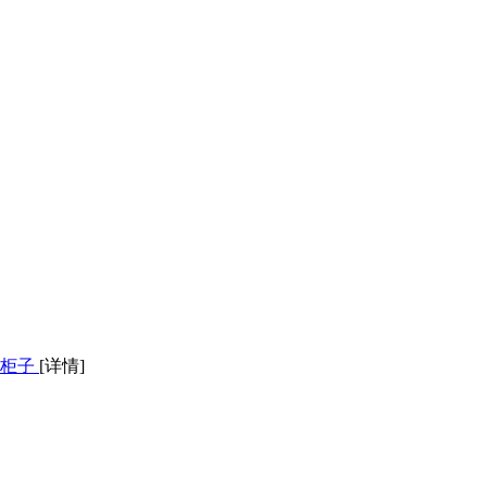
层柜子
[详情]