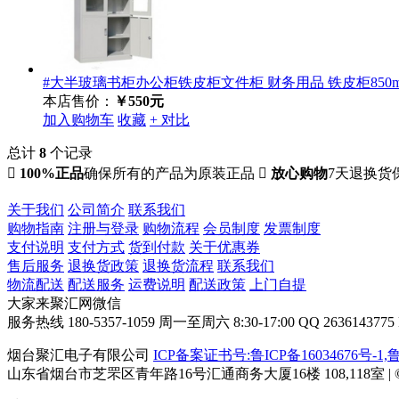
#大半玻璃书柜办公柜铁皮柜文件柜 财务用品 铁皮柜850mm*
本店售价：
￥550元
加入购物车
收藏
+ 对比
总计
8
个记录

100%正品
确保所有的产品为原装正品

放心购物
7天退换货
关于我们
公司简介
联系我们
购物指南
注册与登录
购物流程
会员制度
发票制度
支付说明
支付方式
货到付款
关于优惠券
售后服务
退换货政策
退换货流程
联系我们
物流配送
配送服务
运费说明
配送政策
上门自提
大家来聚汇网微信
服务热线
180-5357-1059
周一至周六 8:30-17:00
QQ 2636143775
烟台聚汇电子有限公司
ICP备案证书号:鲁ICP备16034676号-1,鲁I
山东省烟台市芝罘区青年路16号汇通商务大厦16楼 108,118室 | © 