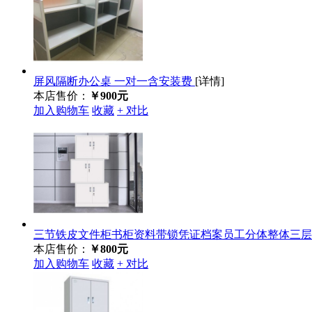
屏风隔断办公桌 一对一含安装费
[详情]
本店售价：
￥900元
加入购物车
收藏
+ 对比
三节铁皮文件柜书柜资料带锁凭证档案员工分体整体三
本店售价：
￥800元
加入购物车
收藏
+ 对比