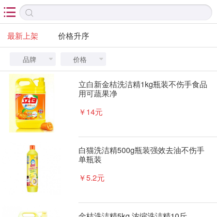

最新上架
价格升序
品牌
价格


立白新金桔洗洁精1kg瓶装不伤手食品
用可蔬果净
￥14元
白猫洗洁精500g瓶装强效去油不伤手
单瓶装
￥5.2元
金桔洗洁精5kg 浓缩洗洁精10斤