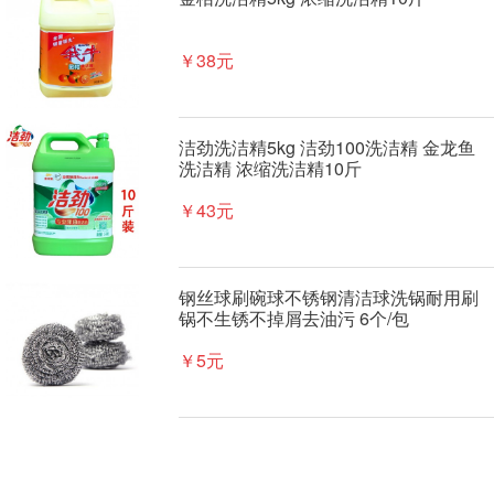
￥38元
洁劲洗洁精5kg 洁劲100洗洁精 金龙鱼
洗洁精 浓缩洗洁精10斤
￥43元
钢丝球刷碗球不锈钢清洁球洗锅耐用刷
锅不生锈不掉屑去油污 6个/包
￥5元