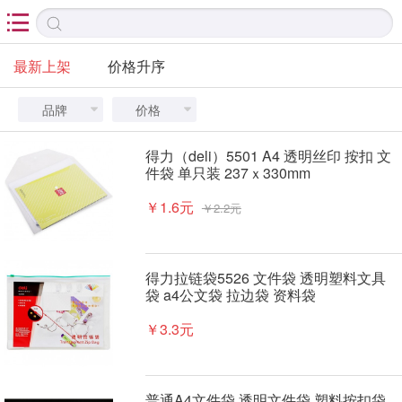

最新上架
价格升序
品牌
价格


得力（deli）5501 A4 透明丝印 按扣 文
件袋 单只装 237ｘ330mm
￥1.6元
￥2.2元
得力拉链袋5526 文件袋 透明塑料文具
袋 a4公文袋 拉边袋 资料袋
￥3.3元
普通A4文件袋 透明文件袋 塑料按扣袋