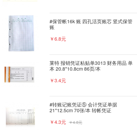
#保管帐16k 账 四孔活页账芯 竖式保管
账
￥6.8元
莱特 报销凭证粘贴单3013 财务用品 单
本 20.8*10.8cm 86页/本
￥3.4元
#转账记账凭证⑤ 会计凭证单据
21*12.5cm 70张/本 转帐凭证
￥4.3元
￥4.8元