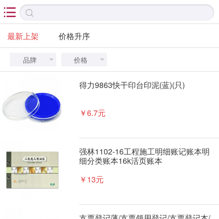

最新上架
价格升序
品牌
价格


得力9863快干印台印泥(蓝)(只)
￥6.7元
强林1102-16工程施工明细账记账本明
细分类账本16k活页账本
￥13元
支票登记薄/支票领用登记/支票登记本/