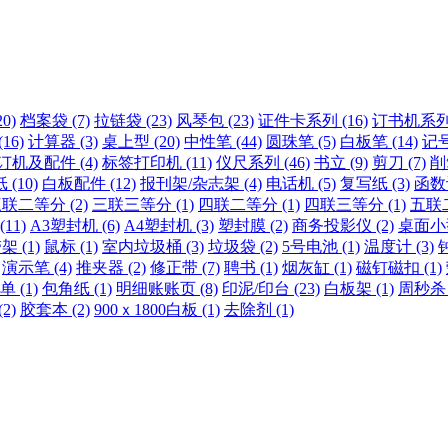
0)
档案袋 (7)
拉链袋 (23)
风琴包 (23)
证件卡系列 (16)
订书机系列 
16)
计算器 (3)
桌上型 (20)
中性笔 (44)
圆珠笔 (5)
白板笔 (14)
记号
订机及配件 (4)
标签打印机 (11)
仪尺系列 (46)
书立 (9)
剪刀 (7)
削
(10)
白板配件 (12)
报刊架/杂志架 (4)
电话机 (5)
复写纸 (3)
函数计
联二等分 (2)
三联三等分 (1)
四联二等分 (1)
四联三等分 (1)
五联二
11)
A3塑封机 (6)
A4塑封机 (3)
塑封膜 (2)
商务投影仪 (2)
桌面小型
 (1)
鼠标 (1)
室内垃圾桶 (3)
垃圾袋 (2)
5号电池 (1)
温度计 (3)
钟
演示笔 (4)
推夹器 (2)
修正带 (7)
聘书 (1)
烟灰缸 (1)
磁钉磁扣 (1)
 (1)
包角纸 (1)
明细账账页 (8)
印泥/印台 (23)
白板架 (1)
周秒杀 (
2)
胶套本 (2)
900ｘ1800白板 (1)
去除剂 (1)