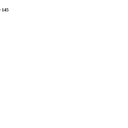
e
145