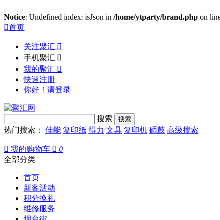
Notice
: Undefined index: isJson in
/home/ytparty/brand.php
on lin

首页
关注聚汇

手机聚汇

我的聚汇

快速注册
你好！请登录
搜索
热门搜索：
佳能
复印纸
得力
文具
复印机
硒鼓
高级搜索

我的购物车

0
全部分类
首页
新客活动
积分换礼
维修服务
烟台街