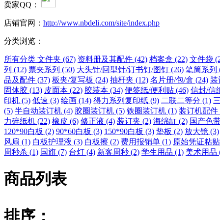
卖家QQ：
店铺官网：
http://www.nbdeli.com/site/index.php
分类浏览：
所有分类
文件夹 (67)
资料册及其配件 (42)
档案盒 (22)
文件袋 (2
列 (12)
票夹系列 (50)
大头针/回型针/订书钉/图钉 (26)
笔筒系列 (
品及配件 (37)
板夹/复写板 (24)
抽杆夹 (12)
名片册/包/盒 (24)
装
固体胶 (13)
皮面本 (22)
胶装本 (34)
便签纸/便利贴 (46)
信封/信纸 
印机 (5)
低速 (3)
绘画 (14)
得力系列复印纸 (9)
二联二等分 (1)
三
(5)
半自动装订机 (4)
胶圈装订机 (5)
铁圈装订机 (1)
装订机配件 (
力碎纸机 (22)
橡皮 (6)
修正液 (4)
装订夹 (2)
海绵缸 (2)
国产色带架
120*90白板 (2)
90*60白板 (3)
150*90白板 (3)
垫板 (2)
放大镜 (3)
风扇 (1)
白板护理液 (3)
白板擦 (2)
费用报销单 (1)
原始凭证粘贴单
周秒杀 (1)
国旗 (7)
台灯 (4)
新客周秒 (2)
学生用品 (1)
美术用品 (
商品列表
排序：