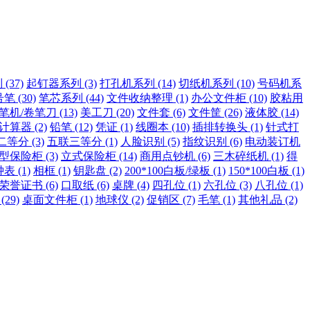
(37)
起钉器系列 (3)
打孔机系列 (14)
切纸机系列 (10)
号码机系
笔 (30)
笔芯系列 (44)
文件收纳整理 (1)
办公文件柜 (10)
胶粘用
笔机/卷笔刀 (13)
美工刀 (20)
文件套 (6)
文件筐 (26)
液体胶 (14)
算器 (2)
铅笔 (12)
凭证 (1)
线圈本 (10)
插排转换头 (1)
针式打
等分 (3)
五联三等分 (1)
人脸识别 (5)
指纹识别 (6)
电动装订机
保险柜 (3)
立式保险柜 (14)
商用点钞机 (6)
三木碎纸机 (1)
得
表 (1)
相框 (1)
钥匙盘 (2)
200*100白板/绿板 (1)
150*100白板 (1)
荣誉证书 (6)
口取纸 (6)
桌牌 (4)
四孔位 (1)
六孔位 (3)
八孔位 (1)
29)
桌面文件柜 (1)
地球仪 (2)
促销区 (7)
毛笔 (1)
其他礼品 (2)