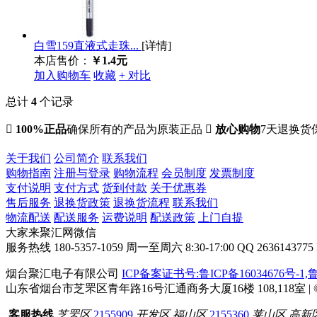
白雪159直液式走珠...
[详情]
本店售价：
￥1.4元
加入购物车
收藏
+ 对比
总计
4
个记录

100%正品
确保所有的产品为原装正品

放心购物
7天退换货
关于我们
公司简介
联系我们
购物指南
注册与登录
购物流程
会员制度
发票制度
支付说明
支付方式
货到付款
关于优惠券
售后服务
退换货政策
退换货流程
联系我们
物流配送
配送服务
运费说明
配送政策
上门自提
大家来聚汇网微信
服务热线
180-5357-1059
周一至周六 8:30-17:00
QQ 2636143775
烟台聚汇电子有限公司
ICP备案证书号:鲁ICP备16034676号-1,鲁I
山东省烟台市芝罘区青年路16号汇通商务大厦16楼 108,118室 | © 
客服热线
芝罘区
2155909
开发区 福山区
2155360
莱山区 高新