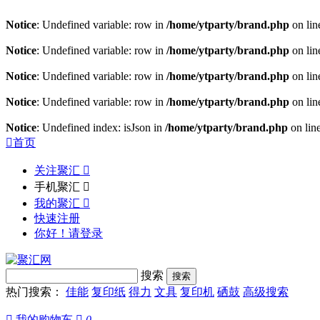
Notice
: Undefined variable: row in
/home/ytparty/brand.php
on li
Notice
: Undefined variable: row in
/home/ytparty/brand.php
on li
Notice
: Undefined variable: row in
/home/ytparty/brand.php
on li
Notice
: Undefined variable: row in
/home/ytparty/brand.php
on li
Notice
: Undefined index: isJson in
/home/ytparty/brand.php
on lin

首页
关注聚汇

手机聚汇

我的聚汇

快速注册
你好！请登录
搜索
热门搜索：
佳能
复印纸
得力
文具
复印机
硒鼓
高级搜索

我的购物车

0