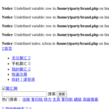
Notice
: Undefined variable: row in
/home/ytparty/brand.php
on li
Notice
: Undefined variable: row in
/home/ytparty/brand.php
on li
Notice
: Undefined variable: row in
/home/ytparty/brand.php
on li
Notice
: Undefined variable: row in
/home/ytparty/brand.php
on li
Notice
: Undefined index: isJson in
/home/ytparty/brand.php
on lin

首页
关注聚汇

手机聚汇

我的聚汇

快速注册
你好！请登录
搜索
热门搜索：
佳能
复印纸
得力
文具
复印机
硒鼓
高级搜索

我的购物车

0